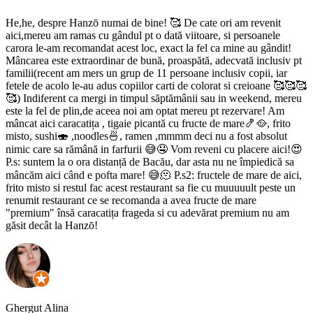
He,he, despre Hanzō numai de bine! 🥰 De cate ori am revenit
aici,mereu am ramas cu gândul pt o dată viitoare, si persoanele
carora le-am recomandat acest loc, exact la fel ca mine au gândit!
Mâncarea este extraordinar de bună, proaspătă, adecvată inclusiv pt
familii(recent am mers un grup de 11 persoane inclusiv copii, iar
fetele de acolo le-au adus copiilor carti de colorat si creioane 🥰🥰🥰
🥰) Indiferent ca mergi in timpul săptămânii sau in weekend, mereu
este la fel de plin,de aceea noi am optat mereu pt rezervare! Am
mâncat aici caracatița , tigaie picantă cu fructe de mare🍤🥘, frito
misto, sushi🍣 ,noodles🍜, ramen ,mmmm deci nu a fost absolut
nimic care sa rămână in farfurii 😅🤤 Vom reveni cu placere aici!😍
P.s: suntem la o ora distanță de Bacău, dar asta nu ne împiedică sa
mâncăm aici când e pofta mare! 😅🫠 P.s2: fructele de mare de aici,
frito misto si restul fac acest restaurant sa fie cu muuuuult peste un
renumit restaurant ce se recomanda a avea fructe de mare
"premium" însă caracatița frageda si cu adevărat premium nu am
găsit decât la Hanzō!
Ghergut Alina